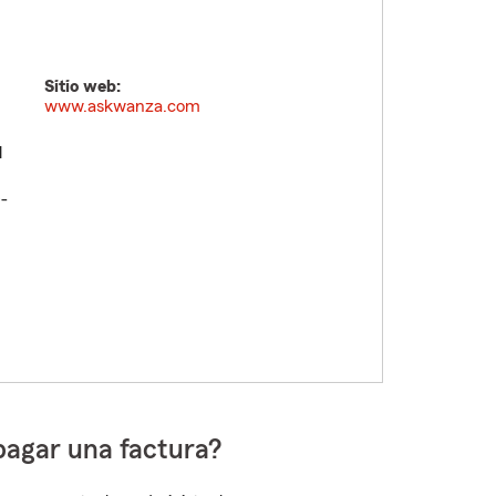
Sitio web:
www.askwanza.com
l
D-
pagar una factura?