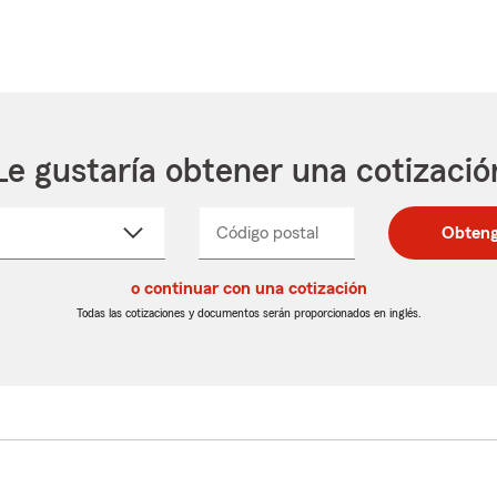
Le gustaría obtener una cotizació
cione
Código postal
Ingresa
Ingresa
Obteng
_____
un
un
re
código
código
cto
o continuar con una cotización
postal
postal
de
de
Todas las cotizaciones y documentos serán proporcionados en inglés.
egable
5
5
dígitos
dígitos