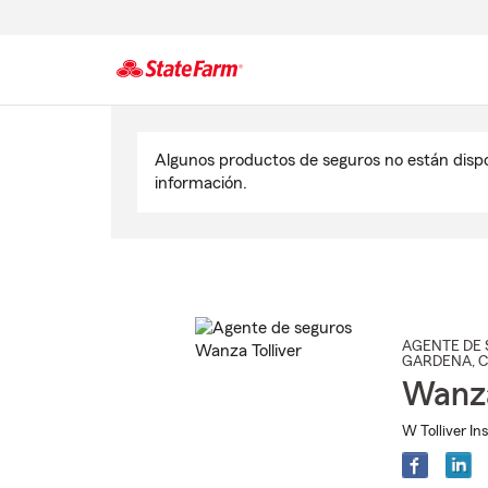
Comienzo
del
Algunos productos de seguros no están disp
contenido
información.
principal
AGENTE DE 
GARDENA
, 
Wanza
W Tolliver In