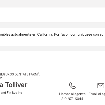
Pasar
al
contenido
principal
onibles actualmente en California. Por favor, comuníquese con s
®
SEGUROS DE STATE FARM
,
CA
 Tolliver
s and Fin Svc Inc
Llamar al agente
Email al a
310-973-6044