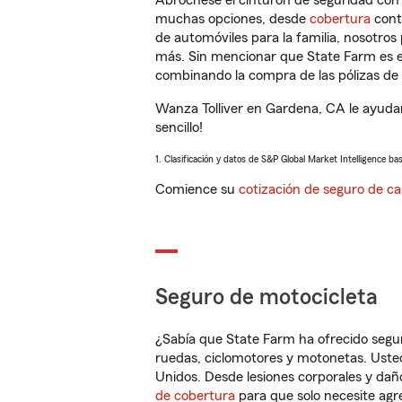
Abróchese el cinturón de seguridad co
muchas opciones, desde
cobertura
con
de automóviles para la familia, nosotro
más. Sin mencionar que State Farm es e
combinando la compra de las pólizas de 
Wanza Tolliver en Gardena, CA le ayuda
sencillo!
1. Clasificación y datos de S&P Global Market Intelligence ba
Comience su
cotización de seguro de ca
Seguro de motocicleta
¿Sabía que State Farm ha ofrecido segu
ruedas, ciclomotores y motonetas. Usted
Unidos. Desde lesiones corporales y dañ
de cobertura
para que solo necesite agre