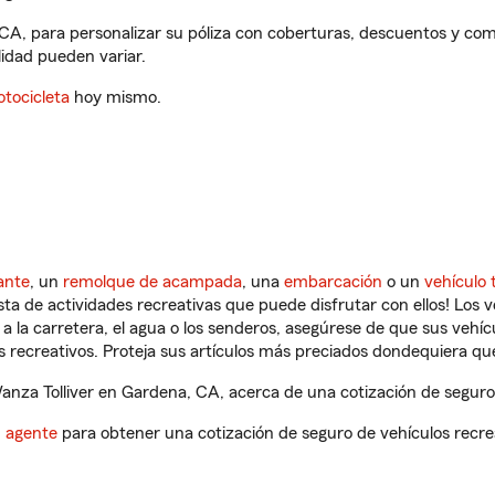
 CA, para personalizar su póliza con coberturas, descuentos y co
ilidad pueden variar.
tocicleta
hoy mismo.
ante
, un
remolque de acampada
, una
embarcación
o un
vehículo 
ista de actividades recreativas que puede disfrutar con ellos! Los 
a la carretera, el agua o los senderos, asegúrese de que sus vehí
 recreativos. Proteja sus artículos más preciados dondequiera qu
za Tolliver en Gardena, CA, acerca de una cotización de seguro 
n agente
para obtener una cotización de seguro de vehículos recre